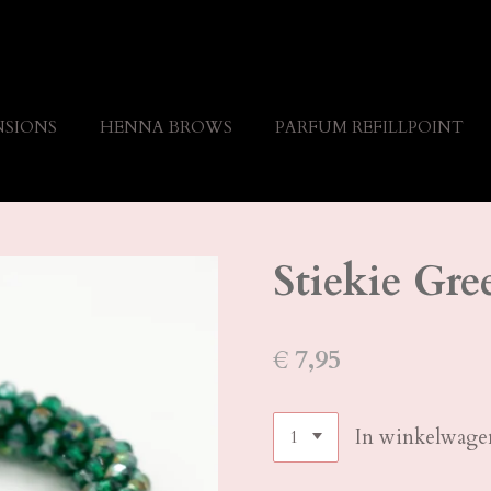
NSIONS
HENNA BROWS
PARFUM REFILLPOINT
Stiekie Gre
€ 7,95
In winkelwage