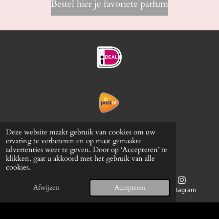
Bestel hier je favoriete parfum
Ruilen en Retour
Deze website maakt gebruik van cookies om uw
ervaring te verbeteren en op maat gemaakte
Algemene voorwaarden
advertenties weer te geven. Door op ‘Accepteren’ te
klikken, gaat u akkoord met het gebruik van alle
Privacy policy
cookies.
Kvk 86788329
© 2024 - 2026 Knip en go
Afwijzen
Accepteren
Telefoonnummer
Kaart
Instagram
Powered by
JouwWeb