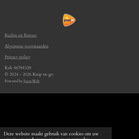
Ruilen en Retour
Algemene voorwaarden
Privacy policy
Kvk 86788329
© 2024 - 2026 Knip en go
Powered by
JouwWeb
Deze website maakt gebruik van cookies om uw