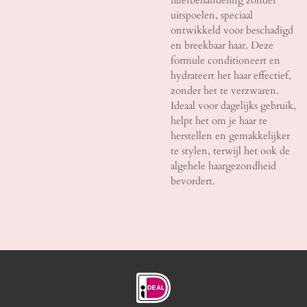
uitspoelen, speciaal
ontwikkeld voor beschadigd
en breekbaar haar. Deze
formule conditioneert en
hydrateert het haar effectief,
zonder het te verzwaren.
Ideaal voor dagelijks gebruik,
helpt het om je haar te
herstellen en gemakkelijker
te stylen, terwijl het ook de
algehele haargezondheid
bevordert.