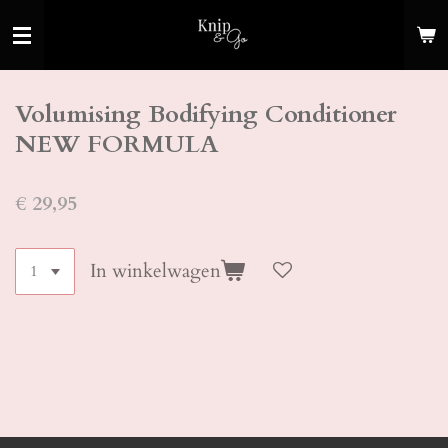
Ga
direct
naar
de
Volumising Bodifying Conditioner
hoofdinhoud
NEW FORMULA
€ 29,95
In winkelwagen