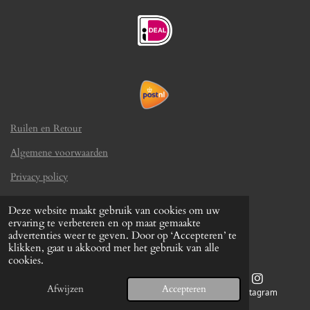
Ruilen en Retour
Algemene voorwaarden
Privacy policy
Kvk 86788329
Deze website maakt gebruik van cookies om uw
© 2024 - 2026 Knip en go
ervaring te verbeteren en op maat gemaakte
Powered by
JouwWeb
advertenties weer te geven. Door op ‘Accepteren’ te
klikken, gaat u akkoord met het gebruik van alle
cookies.
Afwijzen
Accepteren
Telefoonnummer
Kaart
Instagram