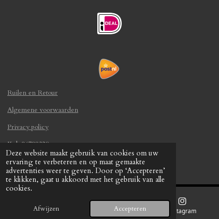
Ruilen en Retour
Algemene voorwaarden
Privacy policy
Kvk 86788329
Deze website maakt gebruik van cookies om uw
© 2024 - 2026 Knip en go
ervaring te verbeteren en op maat gemaakte
Powered by
JouwWeb
advertenties weer te geven. Door op ‘Accepteren’
te klikken, gaat u akkoord met het gebruik van alle
cookies.
Afwijzen
Accepteren
Telefoonnummer
Kaart
Instagram