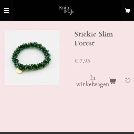
Ga
direct
naar
de
Stiekie Slim
hoofdinhoud
Forest
€ 7,95
In
winkelwagen