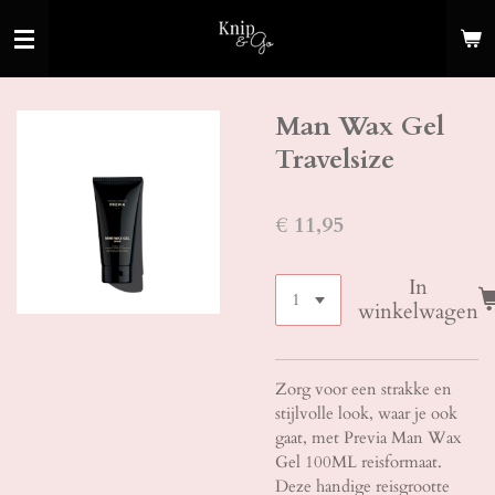
Ga
direct
naar
de
Man Wax Gel
hoofdinhoud
Travelsize
€ 11,95
In
winkelwagen
Zorg voor een strakke en
stijlvolle look, waar je ook
gaat, met Previa Man Wax
Gel 100ML reisformaat.
Deze handige reisgrootte