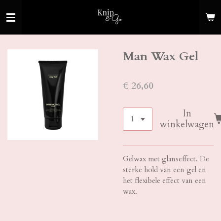
Ga
direct
naar
de
Man Wax Gel
hoofdinhoud
€ 26,60
In
winkelwagen
Gelwax met glanseffect. De
sterke hold van een gel en
het flexibele effect van een
wax.