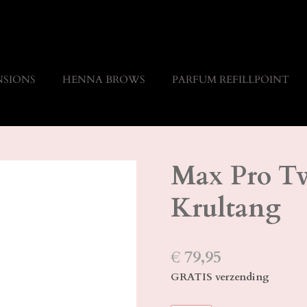
NSIONS
HENNA BROWS
PARFUM REFILLPOINT
Max Pro T
Krultang
€ 79,95
GRATIS verzending