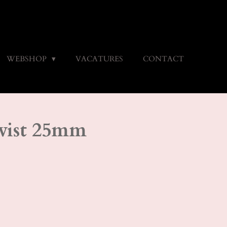
WEBSHOP
VACATURES
CONTACT
wist 25mm