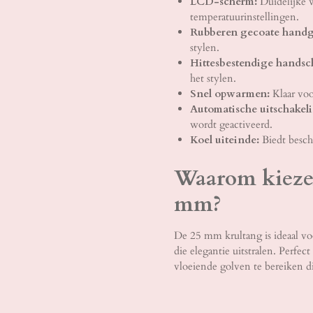
LCD-scherm:
Duidelijke 
temperatuurinstellingen.
Rubberen gecoate handg
stylen.
Hittesbestendige handsc
het stylen.
Snel opwarmen:
Klaar voo
Automatische uitschakel
wordt geactiveerd.
Koel uiteinde:
Biedt besch
Waarom kiezen
mm?
De 25 mm krultang is ideaal vo
die elegantie uitstralen. Perfec
vloeiende golven te bereiken di