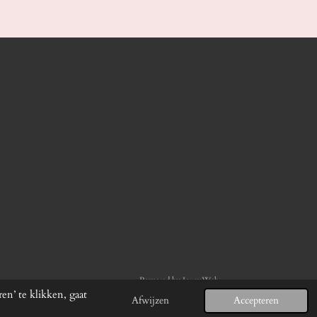
Powered by
JouwWeb
n’ te klikken, gaat
Afwijzen
Accepteren