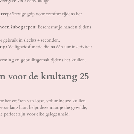
weergave voor eenvoudige
reep:
Stevige grip voor comfort tijdens het
hoen inbegrepen:
Beschermt je handen tijdens
r gebruik in slechts 4 seconden.
ing:
Veiligheidsfunctie die na één uur inactiviteit
erming en gebruiksgemak tijdens het krullen.
 voor de krultang 25
or het creëren van losse, volumineuze krullen
t voor lang haar, helpt deze maat je die gewilde,
e perfect zijn voor elke gelegenheid.