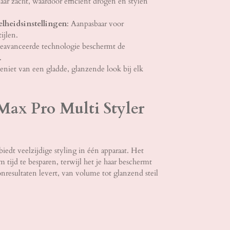
aar zacht, waardoor efficiënt drogen en stylen
lheidsinstellingen
: Aanpasbaar voor
ijlen.
eavanceerde technologie beschermt de
.
eniet van een gladde, glanzende look bij elk
ax Pro Multi Styler
iedt veelzijdige styling in één apparaat. Het
om tijd te besparen, terwijl het je haar beschermt
nresultaten levert, van volume tot glanzend steil