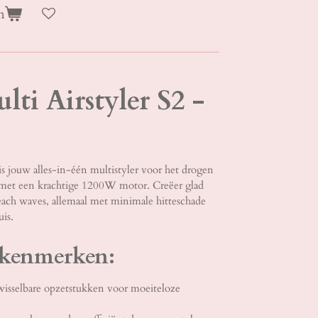
n
ti Airstyler S2 -
s jouw alles-in-één multistyler voor het drogen
st met een krachtige 1200W motor. Creëer glad
each waves, allemaal met minimale hitteschade
uis.
 kenmerken:
rwisselbare opzetstukken voor moeiteloze