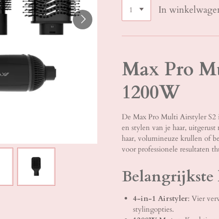
In winkelwage
Max Pro Mul
1200W
De Max Pro Multi Airstyler S2 i
en stylen van je haar, uitgeru
haar, volumineuze krullen of b
voor professionele resultaten th
Belangrijkste
4-in-1 Airstyler
: Vier ve
stylingopties.