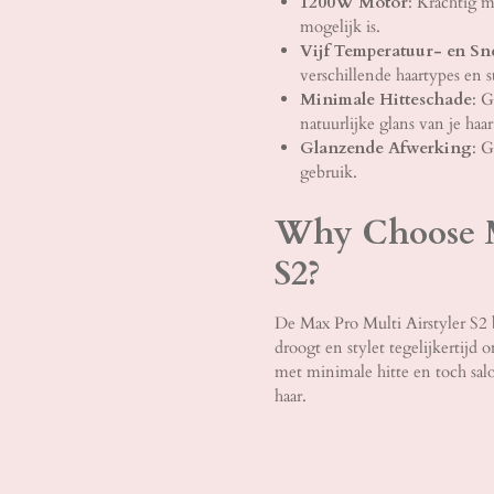
1200W Motor
: Krachtig m
mogelijk is.
Vijf Temperatuur- en Sne
verschillende haartypes en st
Minimale Hitteschade
: G
natuurlijke glans van je haar
Glanzende Afwerking
: G
gebruik.
Why Choose M
S2?
De Max Pro Multi Airstyler S2 b
droogt en stylet tegelijkertijd 
met minimale hitte en toch salo
haar.