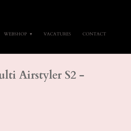
WEBSHOP
VACATURES
CONTACT
ti Airstyler S2 -