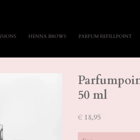
NSIONS
HENNA BROWS
PARFUM REFILLPOINT
Parfumpoin
50 ml
€ 18,95